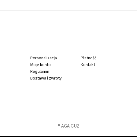
r
n
e
t
Personalizacja
Płatność
Moje konto
Kontakt
o
Regulamin
Dostawa i zwroty
w
y
® AGA GUZ