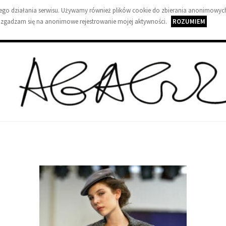
wnego działania serwisu. Używamy również plików cookie do zbierania anonimowych
 zgadzam się na anonimowe rejestrowanie mojej aktywności.
ROZUMIEM
A
g
a
G
u
z