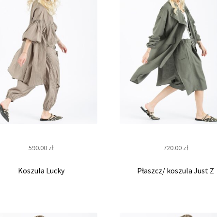
s
k
l
e
p
i
590.00
zł
720.00
zł
n
Koszula Lucky
Płaszcz/ koszula Just Z
t
e