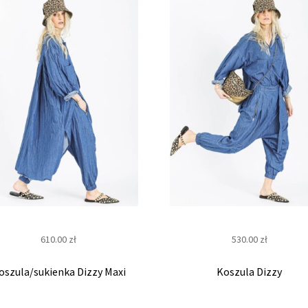
r
n
e
t
o
w
y
610.00
zł
530.00
zł
oszula/sukienka Dizzy Maxi
Koszula Dizzy