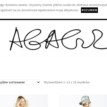
wnego działania serwisu. Używamy również plików cookie do zbierania anonimowych
 zgadzam się na anonimowe rejestrowanie mojej aktywności.
ROZUMIEM
A
g
a
G
Wyświetlanie 1–12 z 18 wyników
u
z