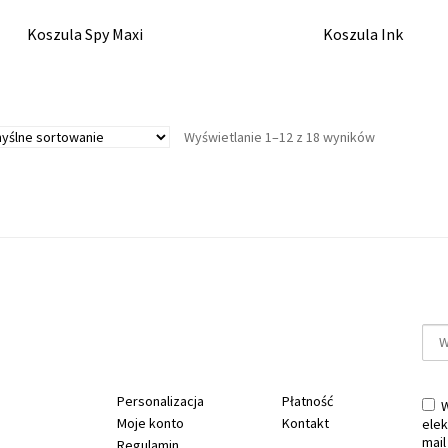
Koszula Spy Maxi
Koszula Ink
Wyświetlanie 1–12 z 18 wyników
Personalizacja
Płatność
W
Moje konto
Kontakt
elek
mail
Regulamin