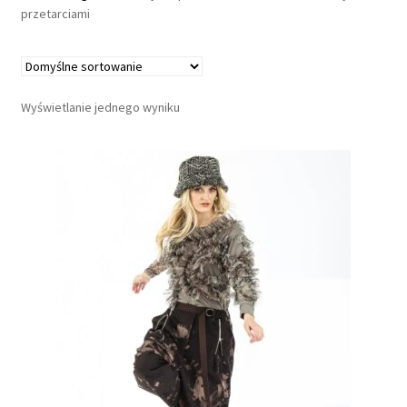
a
przetarciami
G
u
Wyświetlanie jednego wyniku
z
s
k
l
e
p