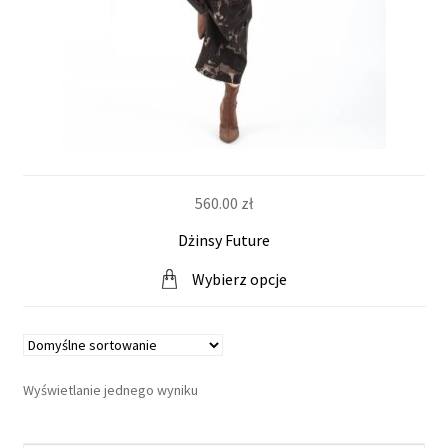
i
n
t
e
r
560.00
zł
Dżinsy Future
n
Wybierz opcje
e
t
o
Wyświetlanie jednego wyniku