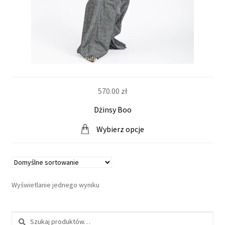
i
n
t
e
570.00
zł
r
Dżinsy Boo
n
Wybierz opcje
e
t
Wyświetlanie jednego wyniku
o
Szukaj: