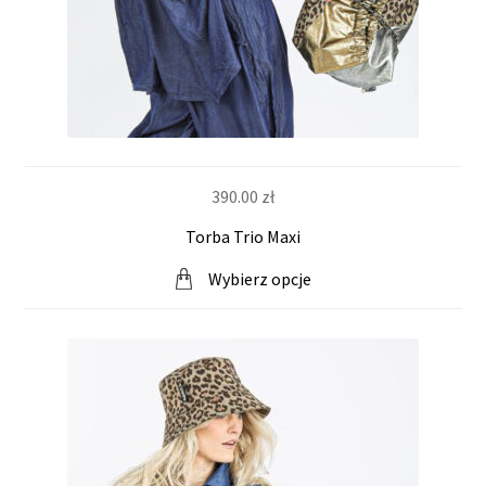
i
n
t
e
390.00
zł
r
Torba Trio Maxi
n
Wybierz opcje
e
t
o