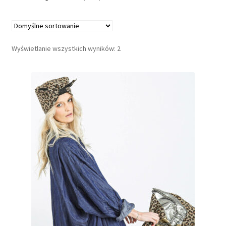
a
G
u
Wyświetlanie wszystkich wyników: 2
z
s
k
l
e
p