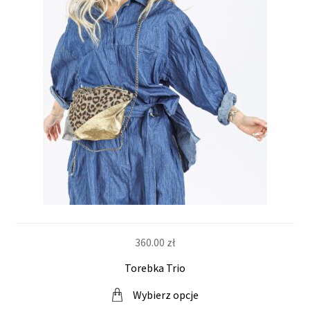
w
y
360.00
zł
Torebka Trio
Wybierz opcje