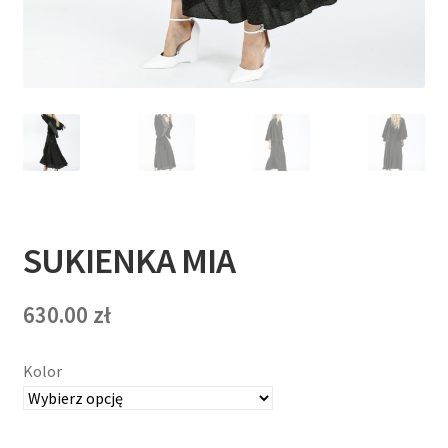
T
E
R
N
E
T
SUKIENKA MIA
O
W
630.00
zł
Y
Kolor