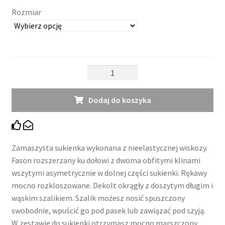
Rozmiar
ilość
Sukienka
Mia
Dodaj do koszyka
Zamaszysta sukienka wykonana z nieelastycznej wiskozy.
Fason rozszerzany ku dołowi z dwoma obfitymi klinami
wszytymi asymetrycznie w dolnej części sukienki. Rękawy
mocno rozkloszowane. Dekolt okrągły z doszytym długim i
wąskim szalikiem. Szalik możesz nosić spuszczony
swobodnie, wpuścić go pod pasek lub zawiązać pod szyją.
W zestawie do sukienki otrzymasz mocno marszczony,