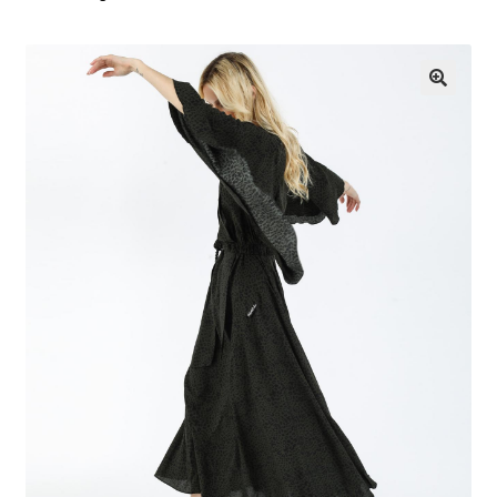
G
U
🔍
Z
S
K
L
E
P
I
N