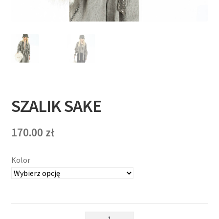
T
E
R
N
E
SZALIK SAKE
T
O
170.00
zł
W
Kolor
Y
ilość