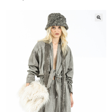
G
U
🔍
Z
S
K
L
E
P
I
N