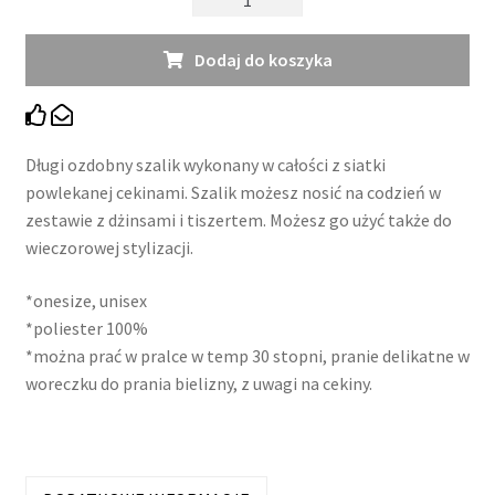
Szalik
Sake
Dodaj do koszyka
Długi ozdobny szalik wykonany w całości z siatki
powlekanej cekinami. Szalik możesz nosić na codzień w
zestawie z dżinsami i tiszertem. Możesz go użyć także do
wieczorowej stylizacji.
*onesize, unisex
*poliester 100%
*można prać w pralce w temp 30 stopni, pranie delikatne w
woreczku do prania bielizny, z uwagi na cekiny.