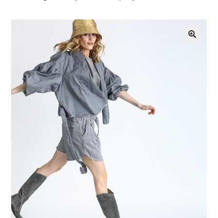
G
U
🔍
Z
S
K
L
E
P
I
N