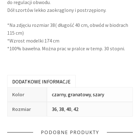
do regulacji obwodu.
Dół szortów lekko zaokrąglony i postrzępiony.
*Na zdjęciu rozmiar 38( długość 40 cm, obwód w biodrach
115 cm)
*Wzrost modelki 174 cm
*100% bawełna. Można prac w pralce w temp. 30 stopni.
DODATKOWE INFORMACJE
Kolor
czarny
,
granatowy
,
szary
Rozmiar
36
,
38
,
40
,
42
PODOBNE PRODUKTY