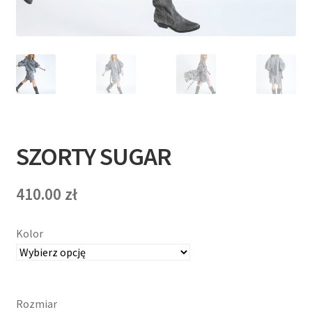
T
E
R
N
E
SZORTY SUGAR
T
O
410.00
zł
W
Kolor
Y
Rozmiar