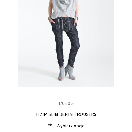
w
y
470.00
zł
II ZIP: SLIM DENIM TROUSERS
Wybierz opcje