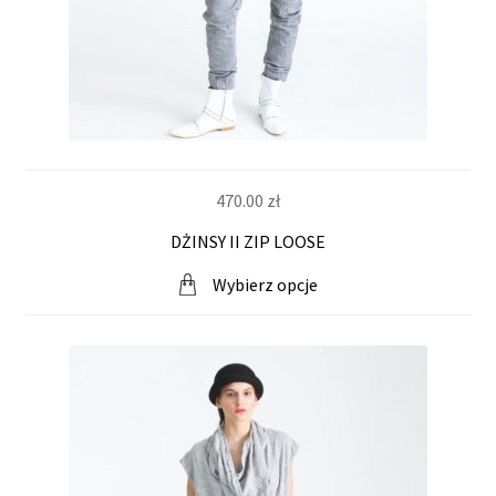
i
n
t
e
470.00
zł
r
DŻINSY II ZIP LOOSE
n
Wybierz opcje
e
t
o