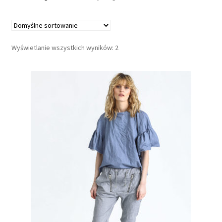
a
G
u
Wyświetlanie wszystkich wyników: 2
z
s
k
l
e
p