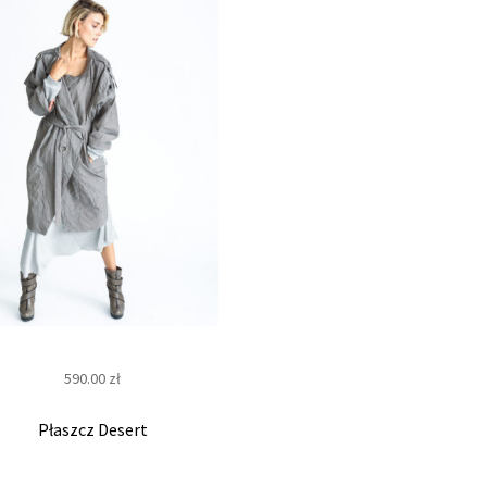
r
n
e
t
o
w
y
590.00
zł
Płaszcz Desert