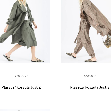
s
k
l
e
p
i
720.00
zł
720.00
zł
n
Płaszcz/ koszula Just Z
Płaszcz/ koszula Just Z
t
e