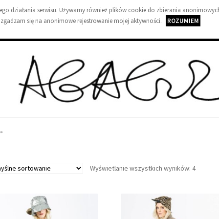
wnego działania serwisu. Używamy również plików cookie do zbierania anonimowych
 zgadzam się na anonimowe rejestrowanie mojej aktywności.
ROZUMIEM
A
g
”
a
G
Wyświetlanie wszystkich wyników: 4
u
z