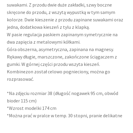
suwakami. Z przodu dwie duże zakładki, szwy boczne
skręcone do przodu, z wszytą wypustką w tym samym
kolorze. Dwie kieszenie z przodu zapinane suwakami oraz
jedna, dodatkowa kieszeń z tylu z klapką.
W pasie regulacja paskiem zapinanym symetrycznie na
dwa zapięcia z metalowymi kółkami.
Góra obszerna, asymetryczna, zapinana na magnesy.
Rękawy długie, marszczone, zakończone ściągaczem z
gumki. W górnej części przodu wszyta kieszeń.
Kombinezon został celowo pognieciony, można go
rozprasować.
*Na zdjęciu rozmiar 38 (długość nogawek 95 cm, obwód
bioder 115 cm)
*Wzrost modelki 174 cm
*Można prać w pralce w temp. 30 stopni, pranie delikatne