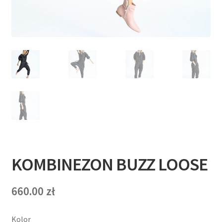
T
E
R
N
E
T
O
W
KOMBINEZON BUZZ LOOSE
Y
660.00
zł
Kolor