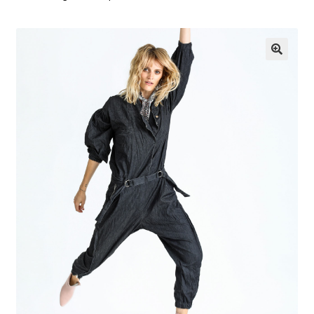
G
U
🔍
Z
S
K
L
E
P
I
N