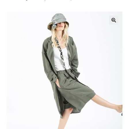
G
U
🔍
Z
S
K
L
E
P
I
N