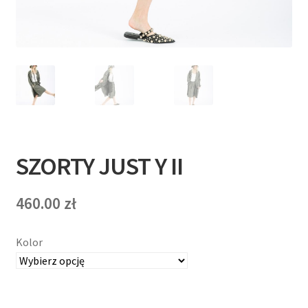
T
E
R
N
E
T
SZORTY JUST Y II
O
460.00
zł
W
Y
Kolor