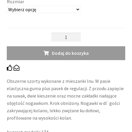
Rozmiar
ilość
Szorty
Just
Dodaj do koszyka
Y
II
Obszerne szorty wykonane z mieszanki lnu. W pasie
elastyczna guma plus pasek de regulacji. Z przodu zapięcie
na suwak, dwie kieszenie oraz mocne zakładki nadające
objętość nogawkom. Krok obniżony. Nogawki w dl¨gości
zakrywającej kolano, lekko zwężane ku dołowi,
profilowane na wysokości kolan.
*wzrost modelki 174