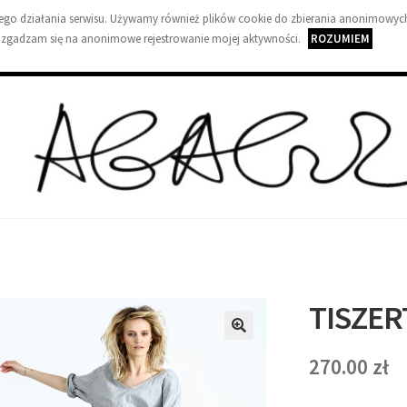
wnego działania serwisu. Używamy również plików cookie do zbierania anonimowych
 zgadzam się na anonimowe rejestrowanie mojej aktywności.
ROZUMIEM
A
G
A
G
TISZER
U
🔍
Z
270.00
zł