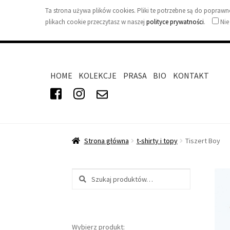
Ta strona używa plików cookies. Pliki te potrzebne są do popra
plikach cookie przeczytasz w naszej
polityce prywatności
.
Nie
HOME
KOLEKCJE
PRASA
BIO
KONTAKT
Strona główna
t-shirty i topy
Tiszert Boy
Szukaj:
Wybierz produkt: