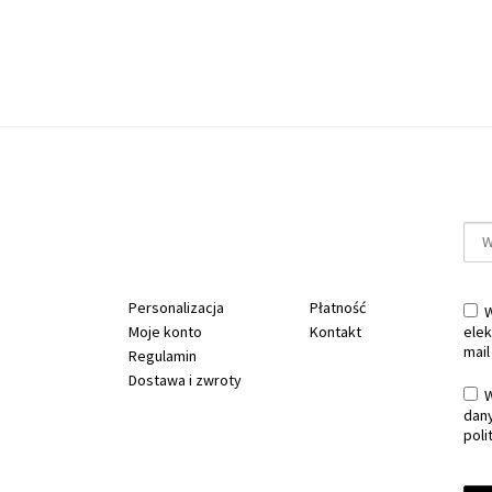
Personalizacja
Płatność
W
Moje konto
Kontakt
elek
mail
Regulamin
Dostawa i zwroty
W
dan
poli