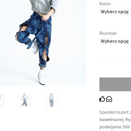
S
Kolor
K
L
Rozmiar
E
P
I
N
T
E
R
Szeroki tiszert
bawełnianej. Rę
N
podwijania. Dół