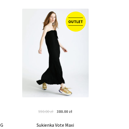
OUTLET
Original
Current
550.00
zł
380.00
zł
price
price
was:
is:
NG
Sukienka Vote Maxi