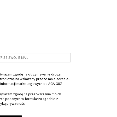
550.00 zł.
380.00 zł.
yrażam zgodę na otrzymywanie drogą
troniczną na wskazany przeze mnie adres e-
 informacji marketingowych od AGA GUZ
yrażam zgodę na przetwarzanie moich
ych podanych w formularzu zgodnie z
tyką prywatności