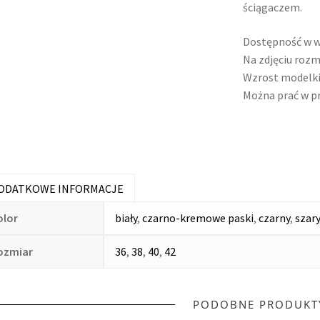
ściągaczem.
E
T
Dostępność w w
Na zdjęciu rozm
O
Wzrost modelki
Można prać w pr
W
Y
ODATKOWE INFORMACJE
olor
biały
,
czarno-kremowe paski
,
czarny
,
szar
ozmiar
36
,
38
,
40
,
42
PODOBNE PRODUKT