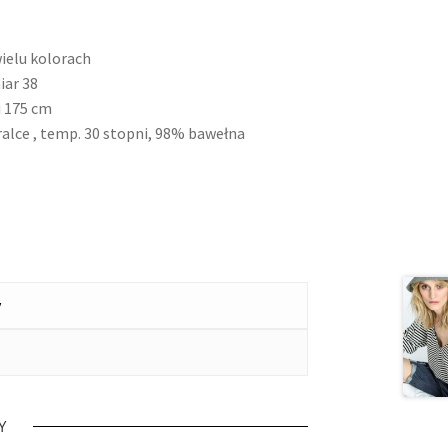
ielu kolorach
iar 38
 175 cm
alce , temp. 30 stopni, 98% bawełna
y
Y