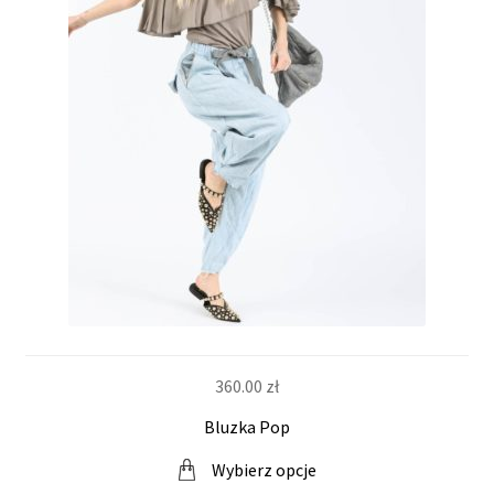
w
y
360.00
zł
Bluzka Pop
Wybierz opcje