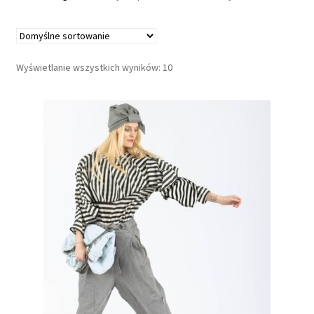
a
G
u
Wyświetlanie wszystkich wyników: 10
z
s
k
l
e
p