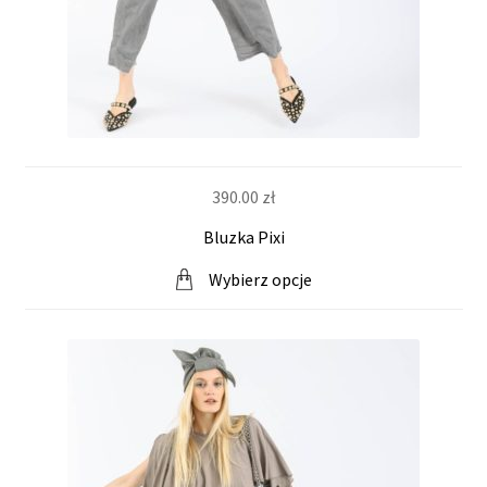
i
n
t
e
390.00
zł
r
Bluzka Pixi
n
Wybierz opcje
e
t
o