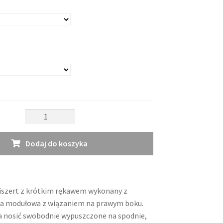
ilość
Tiszert
Wow
Dodaj do koszyka
iszert z krótkim rękawem wykonany z
wa modułowa z wiązaniem na prawym boku.
 nosić swobodnie wypuszczone na spodnie,