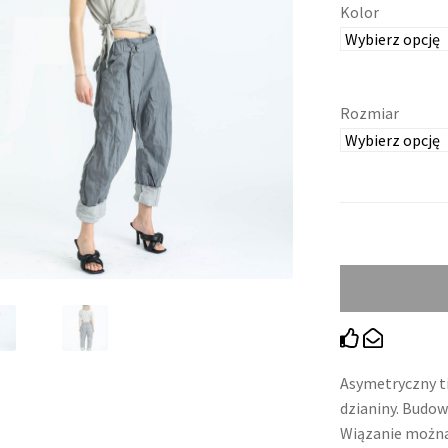
S
Kolor
K
L
Rozmiar
E
P
I
N
T
E
R
Asymetryczny t
dzianiny. Budo
N
Wiązanie można