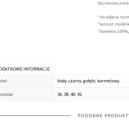
bez koniecznośc
E
T
*na zdjęciu roz
*wzrost modelk
O
*bawełna 100%,
W
Y
ODATKOWE INFORMACJE
olor
biały
,
czarny
,
gołębi
,
karmelowy
ozmiar
36
,
38
,
40
,
42
PODOBNE PRODUKT