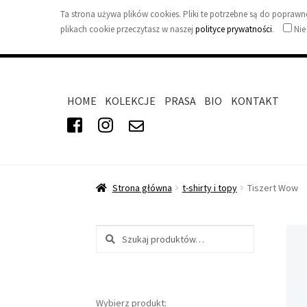
Ta strona używa plików cookies. Pliki te potrzebne są do popra
plikach cookie przeczytasz w naszej
polityce prywatności
.
Nie
HOME
KOLEKCJE
PRASA
BIO
KONTAKT
Strona główna
t-shirty i topy
Tiszert Wow
Szukaj:
Wybierz produkt: