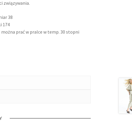
i związywania.
miar 38
i 174
 można prać w pralce w temp. 30 stopni
Y