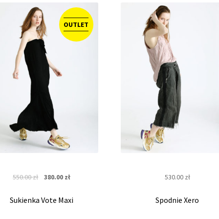
OUTLET
Original
Current
550.00
zł
380.00
zł
530.00
zł
price
price
was:
is:
Sukienka Vote Maxi
Spodnie Xero
550.00 zł.
380.00 zł.