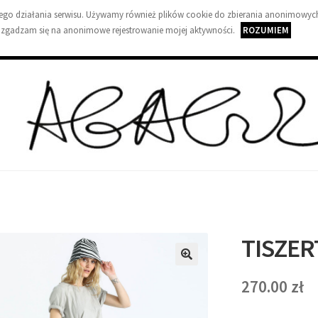
wnego działania serwisu. Używamy również plików cookie do zbierania anonimowych
 zgadzam się na anonimowe rejestrowanie mojej aktywności.
ROZUMIEM
A
G
A
G
TISZE
U
🔍
Z
270.00
zł